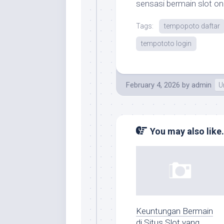
sensasi bermain slot onli
Tags:
tempopoto daftar
tempototo login
February 4, 2026
by
admin
U
You may also like.
Keuntungan Bermain
di Situs Slot yang