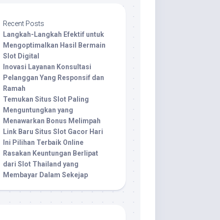
Recent Posts
Langkah-Langkah Efektif untuk
Mengoptimalkan Hasil Bermain
Slot Digital
Inovasi Layanan Konsultasi
Pelanggan Yang Responsif dan
Ramah
Temukan Situs Slot Paling
Menguntungkan yang
Menawarkan Bonus Melimpah
Link Baru Situs Slot Gacor Hari
Ini Pilihan Terbaik Online
Rasakan Keuntungan Berlipat
dari Slot Thailand yang
Membayar Dalam Sekejap