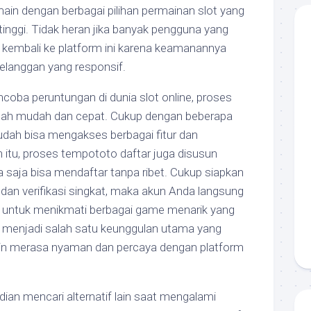
in dengan berbagai pilihan permainan slot yang
tinggi. Tidak heran jika banyak pengguna yang
 kembali ke platform ini karena keamanannya
pelanggan yang responsif.
ncoba peruntungan di dunia slot online, proses
lah mudah dan cepat. Cukup dengan beberapa
udah bisa mengakses berbagai fitur dan
n itu, proses tempototo daftar juga disusun
a saja bisa mendaftar tanpa ribet. Cukup siapkan
n dan verifikasi singkat, maka akun Anda langsung
an untuk menikmati berbagai game menarik yang
i menjadi salah satu keunggulan utama yang
 merasa nyaman dan percaya dengan platform
dian mencari alternatif lain saat mengalami