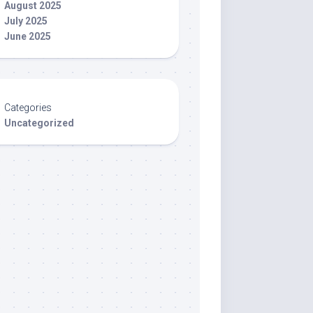
August 2025
July 2025
June 2025
Categories
Uncategorized