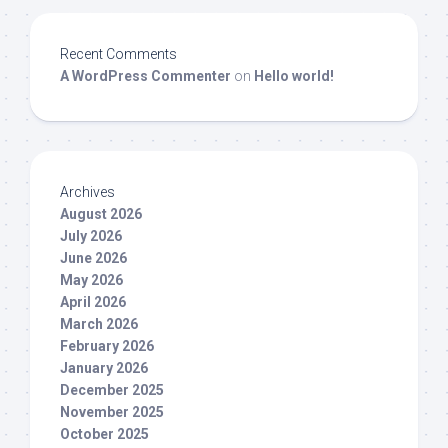
Recent Comments
A WordPress Commenter
on
Hello world!
Archives
August 2026
July 2026
June 2026
May 2026
April 2026
March 2026
February 2026
January 2026
December 2025
November 2025
October 2025