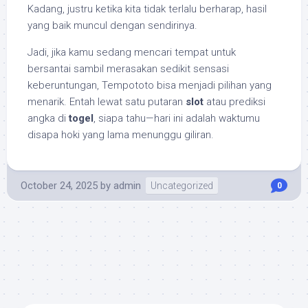
Kadang, justru ketika kita tidak terlalu berharap, hasil
yang baik muncul dengan sendirinya.
Jadi, jika kamu sedang mencari tempat untuk
bersantai sambil merasakan sedikit sensasi
keberuntungan, Tempototo bisa menjadi pilihan yang
menarik. Entah lewat satu putaran
slot
atau prediksi
angka di
togel
, siapa tahu—hari ini adalah waktumu
disapa hoki yang lama menunggu giliran.
October 24, 2025
by
admin
Uncategorized
0