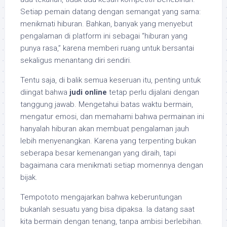
Setiap pemain datang dengan semangat yang sama:
menikmati hiburan. Bahkan, banyak yang menyebut
pengalaman di platform ini sebagai “hiburan yang
punya rasa,” karena memberi ruang untuk bersantai
sekaligus menantang diri sendiri.
Tentu saja, di balik semua keseruan itu, penting untuk
diingat bahwa
judi online
tetap perlu dijalani dengan
tanggung jawab. Mengetahui batas waktu bermain,
mengatur emosi, dan memahami bahwa permainan ini
hanyalah hiburan akan membuat pengalaman jauh
lebih menyenangkan. Karena yang terpenting bukan
seberapa besar kemenangan yang diraih, tapi
bagaimana cara menikmati setiap momennya dengan
bijak.
Tempototo mengajarkan bahwa keberuntungan
bukanlah sesuatu yang bisa dipaksa. Ia datang saat
kita bermain dengan tenang, tanpa ambisi berlebihan.