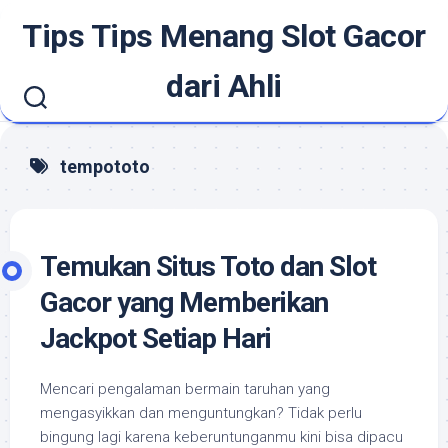
Skip
Tips Tips Menang Slot Gacor
to
content
dari Ahli
tempototo
Temukan Situs Toto dan Slot
Gacor yang Memberikan
Jackpot Setiap Hari
Mencari pengalaman bermain taruhan yang
mengasyikkan dan menguntungkan? Tidak perlu
bingung lagi karena keberuntunganmu kini bisa dipacu