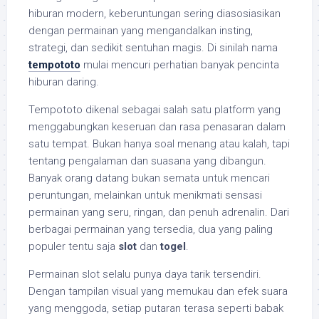
hiburan modern, keberuntungan sering diasosiasikan
dengan permainan yang mengandalkan insting,
strategi, dan sedikit sentuhan magis. Di sinilah nama
tempototo
mulai mencuri perhatian banyak pencinta
hiburan daring.
Tempototo dikenal sebagai salah satu platform yang
menggabungkan keseruan dan rasa penasaran dalam
satu tempat. Bukan hanya soal menang atau kalah, tapi
tentang pengalaman dan suasana yang dibangun.
Banyak orang datang bukan semata untuk mencari
peruntungan, melainkan untuk menikmati sensasi
permainan yang seru, ringan, dan penuh adrenalin. Dari
berbagai permainan yang tersedia, dua yang paling
populer tentu saja
slot
dan
togel
.
Permainan slot selalu punya daya tarik tersendiri.
Dengan tampilan visual yang memukau dan efek suara
yang menggoda, setiap putaran terasa seperti babak