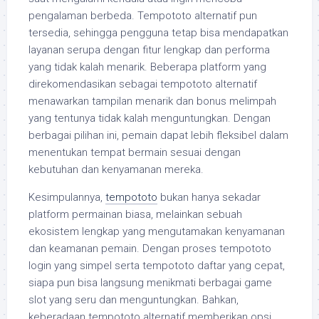
pengalaman berbeda. Tempototo alternatif pun
tersedia, sehingga pengguna tetap bisa mendapatkan
layanan serupa dengan fitur lengkap dan performa
yang tidak kalah menarik. Beberapa platform yang
direkomendasikan sebagai tempototo alternatif
menawarkan tampilan menarik dan bonus melimpah
yang tentunya tidak kalah menguntungkan. Dengan
berbagai pilihan ini, pemain dapat lebih fleksibel dalam
menentukan tempat bermain sesuai dengan
kebutuhan dan kenyamanan mereka.
Kesimpulannya,
tempototo
bukan hanya sekadar
platform permainan biasa, melainkan sebuah
ekosistem lengkap yang mengutamakan kenyamanan
dan keamanan pemain. Dengan proses tempototo
login yang simpel serta tempototo daftar yang cepat,
siapa pun bisa langsung menikmati berbagai game
slot yang seru dan menguntungkan. Bahkan,
keberadaan tempototo alternatif memberikan opsi