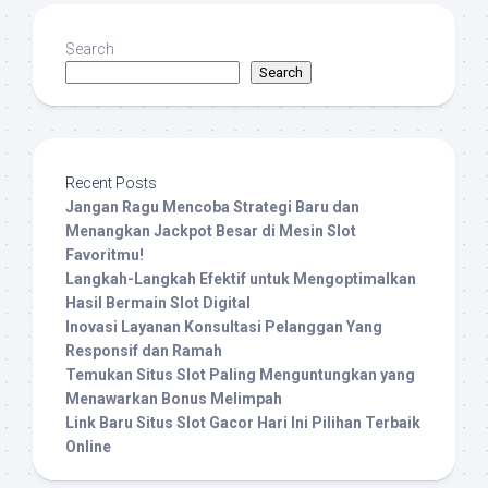
Search
Search
Recent Posts
Jangan Ragu Mencoba Strategi Baru dan
Menangkan Jackpot Besar di Mesin Slot
Favoritmu!
Langkah-Langkah Efektif untuk Mengoptimalkan
Hasil Bermain Slot Digital
Inovasi Layanan Konsultasi Pelanggan Yang
Responsif dan Ramah
Temukan Situs Slot Paling Menguntungkan yang
Menawarkan Bonus Melimpah
Link Baru Situs Slot Gacor Hari Ini Pilihan Terbaik
Online