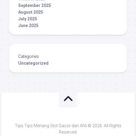
September 2025
August 2025
July 2025
June 2025
Categories
Uncategorized
Tips Tips Menang Slot Gacor dari Ahli © 2026. All Rights
Reserved.