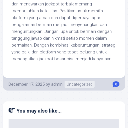
dan menawarkan jackpot terbaik memang
membutuhkan ketelitian. Pastikan untuk memilih
platform yang aman dan dapat dipercaya agar
pengalaman bermain menjadi menyenangkan dan
menguntungkan. Jangan lupa untuk bermain dengan
tanggung jawab dan nikmati setiap momen dalam
permainan. Dengan kombinasi keberuntungan, strategi
yang baik, dan platform yang tepat, peluang untuk
mendapatkan jackpot besar bisa menjadi kenyataan.
December 17, 2025
by
admin
Uncategorized
0
You may also like...