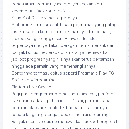
pengalaman bermain yang menyenangkan serta
kesempatan jackpot terbaik:
Situs Slot Online yang Terpercaya
Slot online termasuk salah satu permainan yang paling
disukai karena kemudahan bermainnya dan peluang
jackpot yang menggiurkan. Banyak situs slot
terpercaya menyediakan beragam tema menarik dan
banyak bonus. Beberapa di antaranya menawarkan
jackpot progresif yang nilainya akan terus bertambah
hingga ada pemain yang memenangkannya.
Contohnya termasuk situs seperti Pragmatic Play, PG
Soft, dan Microgaming.
Platform Live Casino
Bagi para penggemar permainan kasino asli, platform
live casino adalah pilihan ideal. Di sini, pemain dapat
bermain blackjack, roulette, baccarat, dan lainnya
secara langsung dengan dealer melalui streaming.
Banyak situs live casino menawarkan jackpot progresif
dan bonus menarik yang dapat meningkatkan