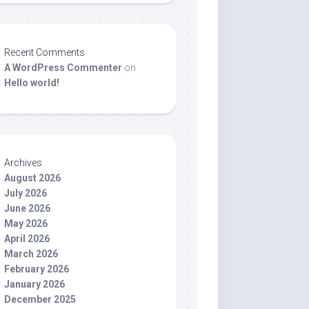
Recent Comments
A WordPress Commenter
on
Hello world!
Archives
August 2026
July 2026
June 2026
May 2026
April 2026
March 2026
February 2026
January 2026
December 2025