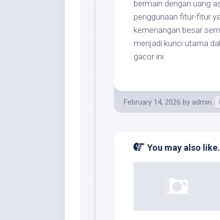
bermain dengan uang as
penggunaan fitur-fitur y
kemenangan besar semak
menjadi kunci utama dal
gacor ini.
February 14, 2026
by
admin
You may also like.