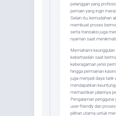
pelanggan yang profesio
pemain yang ingin mera
Selain itu, kemudahan 
membuat proses bermain
serta transaksi juga me
nyaman saat menikmati 
Memahami keunggulan s
keberhasilan saat berm
keberagaman jenis permai
hingga permainan kasino
juga menjadi daya tari
mendapatkan keuntungan
memastikan jalannya pe
Pengalaman pengguna y
user-friendly dan prose
pilihan utama untuk mer