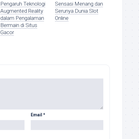
Pengaruh Teknologi
Sensasi Menang dan
Augmented Reality
Serunya Dunia Slot
dalam Pengalaman
Online
Bermain di Situs
Gacor
Email
*