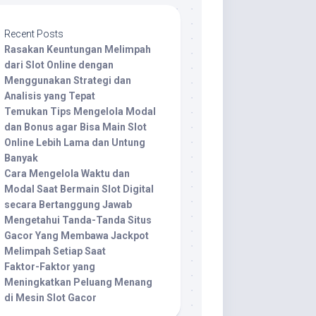
Recent Posts
Rasakan Keuntungan Melimpah
dari Slot Online dengan
Menggunakan Strategi dan
Analisis yang Tepat
Temukan Tips Mengelola Modal
dan Bonus agar Bisa Main Slot
Online Lebih Lama dan Untung
Banyak
Cara Mengelola Waktu dan
Modal Saat Bermain Slot Digital
secara Bertanggung Jawab
Mengetahui Tanda-Tanda Situs
Gacor Yang Membawa Jackpot
Melimpah Setiap Saat
Faktor-Faktor yang
Meningkatkan Peluang Menang
di Mesin Slot Gacor