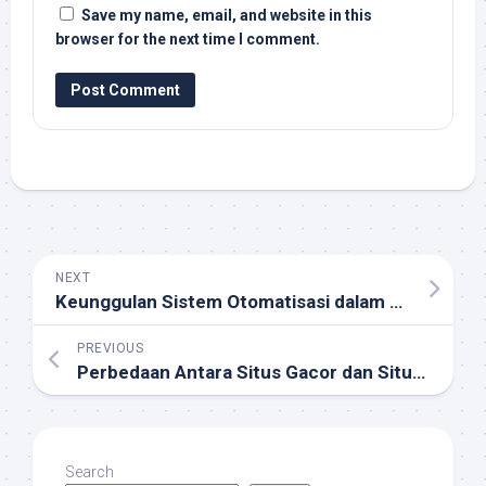
Save my name, email, and website in this
browser for the next time I comment.
NEXT
Keunggulan Sistem Otomatisasi dalam Pengelolaan Situs Gacor
PREVIOUS
Perbedaan Antara Situs Gacor dan Situs Non-Gacor dari Segi Keuntungan
Search