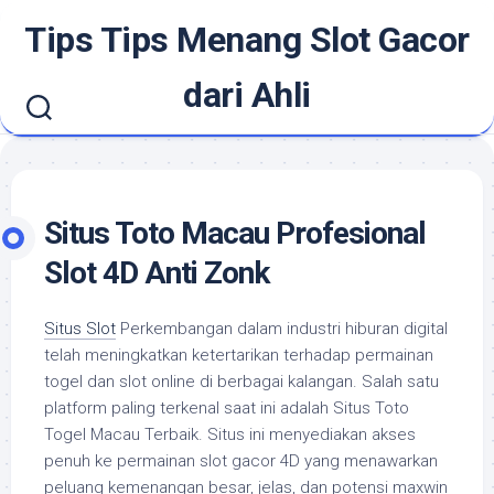
Skip
Tips Tips Menang Slot Gacor
to
content
dari Ahli
Situs Toto Macau Profesional
Slot 4D Anti Zonk
Situs Slot
Perkembangan dalam industri hiburan digital
telah meningkatkan ketertarikan terhadap permainan
togel dan slot online di berbagai kalangan. Salah satu
platform paling terkenal saat ini adalah Situs Toto
Togel Macau Terbaik. Situs ini menyediakan akses
penuh ke permainan slot gacor 4D yang menawarkan
peluang kemenangan besar, jelas, dan potensi maxwin