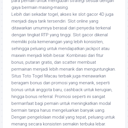
para pemain untuk mengubah strategi sesuai dengan
gaya bermain masing-masing.
Lebih dari sekadar togel, akses ke slot gacor 4D juga
menjadi daya tarik tersendiri. Slot online yang
ditawarkan umumnya berasal dari penyedia terkenal
dengan tingkat RTP yang tinggi. Slot gacor dikenal
memiliki pola kemenangan yang lebih konsisten,
sehingga peluang untuk mendapatkan jackpot atau
maxwin menjadi lebih besar. Kombinasi dari fitur
bonus, putaran gratis, dan scatter membuat
permainan menjadi lebih menarik dan menguntungkan.
Situs Toto Togel Macau terbaik juga menawarkan
beragam bonus dan promosi yang menarik, seperti
bonus untuk anggota baru, cashback untuk kerugian,
hingga bonus referral. Promosi seperti ini sangat
bermanfaat bagi pemain untuk meningkatkan modal
bermain tanpa harus mengeluarkan banyak uang.
Dengan pengelolaan modal yang tepat, peluang untuk
menang secara konsisten semakin terbuka lebar.