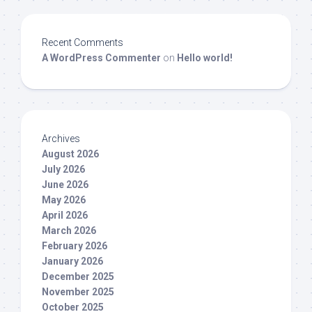
Recent Comments
A WordPress Commenter
on
Hello world!
Archives
August 2026
July 2026
June 2026
May 2026
April 2026
March 2026
February 2026
January 2026
December 2025
November 2025
October 2025