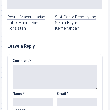
Result Macau Harian
Slot Gacor Resmi yang
untuk Hasil Lebih
Selalu Bayar
Konsisten
Kemenangan
Leave a Reply
Comment
*
Name
*
Email
*
Website