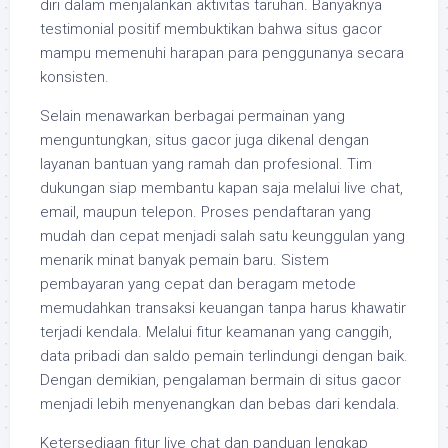
diri dalam menjalankan aktivitas taruhan. Banyaknya
testimonial positif membuktikan bahwa situs gacor
mampu memenuhi harapan para penggunanya secara
konsisten.
Selain menawarkan berbagai permainan yang
menguntungkan, situs gacor juga dikenal dengan
layanan bantuan yang ramah dan profesional. Tim
dukungan siap membantu kapan saja melalui live chat,
email, maupun telepon. Proses pendaftaran yang
mudah dan cepat menjadi salah satu keunggulan yang
menarik minat banyak pemain baru. Sistem
pembayaran yang cepat dan beragam metode
memudahkan transaksi keuangan tanpa harus khawatir
terjadi kendala. Melalui fitur keamanan yang canggih,
data pribadi dan saldo pemain terlindungi dengan baik.
Dengan demikian, pengalaman bermain di situs gacor
menjadi lebih menyenangkan dan bebas dari kendala.
Ketersediaan fitur live chat dan panduan lengkap