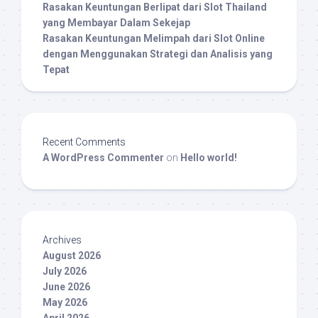
Rasakan Keuntungan Berlipat dari Slot Thailand
yang Membayar Dalam Sekejap
Rasakan Keuntungan Melimpah dari Slot Online
dengan Menggunakan Strategi dan Analisis yang
Tepat
Recent Comments
A WordPress Commenter
on
Hello world!
Archives
August 2026
July 2026
June 2026
May 2026