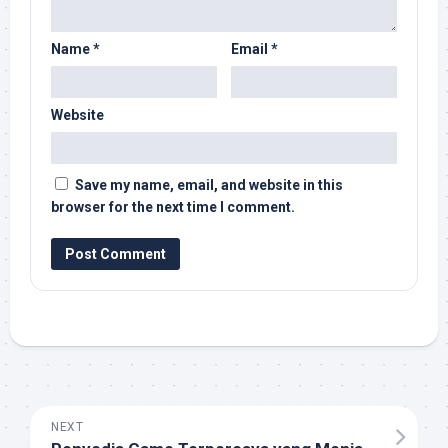
Name
*
Email
*
Website
Save my name, email, and website in this
browser for the next time I comment.
NEXT