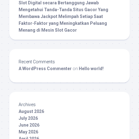
Slot Digital secara Bertanggung Jawab
Mengetahui Tanda-Tanda Situs Gacor Yang
Membawa Jackpot Melimpah Setiap Saat
Faktor-Faktor yang Meningkatkan Peluang
Menang di Mesin Slot Gacor
Recent Comments
A WordPress Commenter
on
Hello world!
Archives
August 2026
July 2026
June 2026
May 2026
April 2026