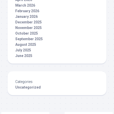
March 2026
February 2026
January 2026
December 2025
November 2025
October 2025
September 2025
August 2025
July 2025
June 2025
Categories
Uncategorized