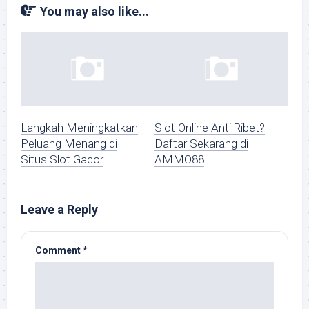
You may also like...
Langkah Meningkatkan
Slot Online Anti Ribet?
Peluang Menang di
Daftar Sekarang di
Situs Slot Gacor
AMMO88
Leave a Reply
Comment
*