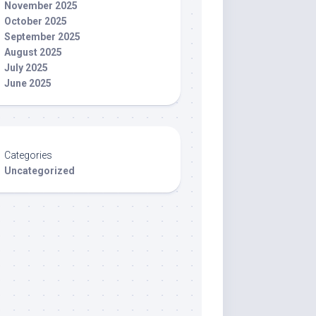
November 2025
October 2025
September 2025
August 2025
July 2025
June 2025
Categories
Uncategorized