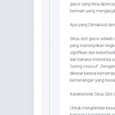
gacor yang bisa diperc
bermain yang mengasyi
Apa yang Dimaksud deng
Situs slot gacor adalah 
yang menonjolkan ting
signifikan dan keberhasil
dari bahasa Indonesia y
“sering muncul”. Dengan 
dikenal karena kemamp
kemenangan yang besar
Karakteristik Situs Slo
Untuk menghindari kesal
beberapa karakteristik s