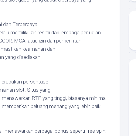
mi dan Terpercaya
elalu memiliki izin resmi dari lembaga perjudian
AGCOR, MGA, atau izin dari pemerintah
 memastikan keamanan dan
n yang disediakan.
 merupakan persentase
inan slot. Situs yang
menawarkan RTP yang tinggi, biasanya minimal
a memberikan peluang menang yang lebih baik.
h
ali menawarkan berbagai bonus seperti free spin,