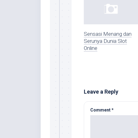
Sensasi Menang dan
Serunya Dunia Slot
Online
Leave a Reply
Comment
*