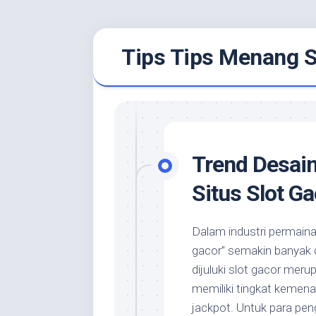
Skip
Tips Tips Menang Sl
to
content
Trend Desain
Situs Slot 
Dalam industri permain
gacor” semakin banyak d
dijuluki slot gacor mer
memiliki tingkat kemena
jackpot. Untuk para pe