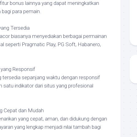
fitur bonus lainnya yang dapat meningkatkan
 bagi para pemain.
yang Tersedia
gacor biasanya menyediakan berbagai permainan
nal seperti Pragmatic Play, PG Soft, Habanero,
 yang Responsif
 tersedia sepanjang waktu dengan responsif
satu indikator dari situs yang profesional
ng Cepat dan Mudah
enarikan yang cepat, aman, dan didukung dengan
aran yang lengkap menjadi nilai tambah bagi