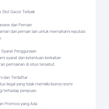
s Slot Gacor Terbaik
Review dari Pemain
aman dari pemain lain untuk memahami reputasi
.
an Syarat Penggunaan
i syarat dan ketentuan berkaitan
an permainan di situs tersebut.
mi dan Terdaftar
s ilegal yang tidak memiliki lisensi resmi
ggi terhadap penipuan.
an Promosi yang Ada