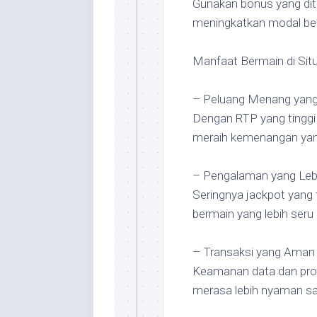
Gunakan bonus yang di
meningkatkan modal be
Manfaat Bermain di Sit
– Peluang Menang yang 
Dengan RTP yang tinggi
meraih kemenangan yan
– Pengalaman yang Leb
Seringnya jackpot yang
bermain yang lebih seru
– Transaksi yang Ama
Keamanan data dan pros
merasa lebih nyaman sa