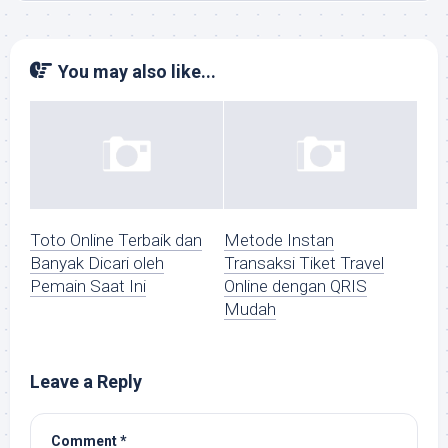
You may also like...
Toto Online Terbaik dan
Metode Instan
Banyak Dicari oleh
Transaksi Tiket Travel
Pemain Saat Ini
Online dengan QRIS
Mudah
Leave a Reply
Comment
*