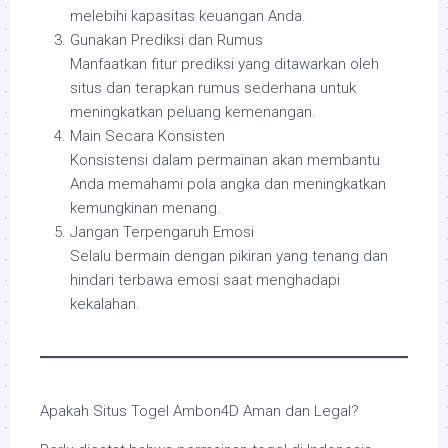
melebihi kapasitas keuangan Anda.
Gunakan Prediksi dan Rumus
Manfaatkan fitur prediksi yang ditawarkan oleh
situs dan terapkan rumus sederhana untuk
meningkatkan peluang kemenangan.
Main Secara Konsisten
Konsistensi dalam permainan akan membantu
Anda memahami pola angka dan meningkatkan
kemungkinan menang.
Jangan Terpengaruh Emosi
Selalu bermain dengan pikiran yang tenang dan
hindari terbawa emosi saat menghadapi
kekalahan.
Apakah Situs Togel Ambon4D Aman dan Legal?