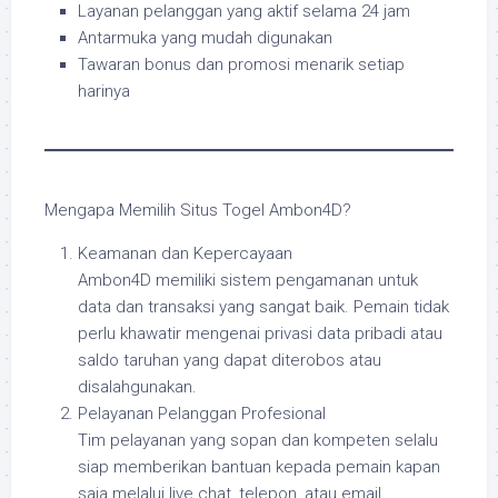
Layanan pelanggan yang aktif selama 24 jam
Antarmuka yang mudah digunakan
Tawaran bonus dan promosi menarik setiap
harinya
Mengapa Memilih Situs Togel Ambon4D?
Keamanan dan Kepercayaan
Ambon4D memiliki sistem pengamanan untuk
data dan transaksi yang sangat baik. Pemain tidak
perlu khawatir mengenai privasi data pribadi atau
saldo taruhan yang dapat diterobos atau
disalahgunakan.
Pelayanan Pelanggan Profesional
Tim pelayanan yang sopan dan kompeten selalu
siap memberikan bantuan kepada pemain kapan
saja melalui live chat, telepon, atau email.