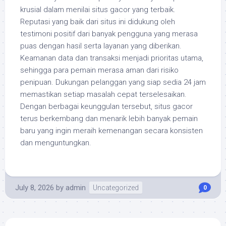
krusial dalam menilai situs gacor yang terbaik.
Reputasi yang baik dari situs ini didukung oleh
testimoni positif dari banyak pengguna yang merasa
puas dengan hasil serta layanan yang diberikan.
Keamanan data dan transaksi menjadi prioritas utama,
sehingga para pemain merasa aman dari risiko
penipuan. Dukungan pelanggan yang siap sedia 24 jam
memastikan setiap masalah cepat terselesaikan.
Dengan berbagai keunggulan tersebut, situs gacor
terus berkembang dan menarik lebih banyak pemain
baru yang ingin meraih kemenangan secara konsisten
dan menguntungkan.
July 8, 2026
by
admin
Uncategorized
0