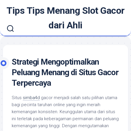
Skip
Tips Tips Menang Slot Gacor
to
content
dari Ahli
Strategi Mengoptimalkan
Peluang Menang di Situs Gacor
Terpercaya
Situs
simba4d
gacor menjadi salah satu pilihan utama
bagi pecinta taruhan online yang ingin meraih
kemenangan konsisten. Keunggulan utama dari situs
ini terletak pada keberagaman permainan dan peluang
kemenangan yang tinggi. Dengan mengutamakan