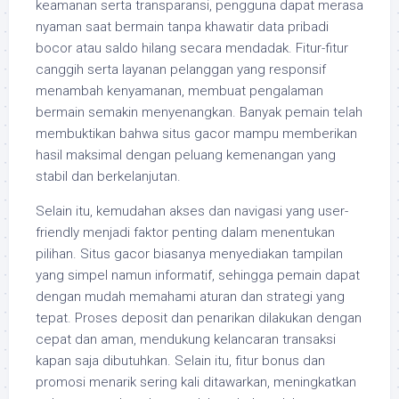
keamanan serta transparansi, pengguna dapat merasa
nyaman saat bermain tanpa khawatir data pribadi
bocor atau saldo hilang secara mendadak. Fitur-fitur
canggih serta layanan pelanggan yang responsif
menambah kenyamanan, membuat pengalaman
bermain semakin menyenangkan. Banyak pemain telah
membuktikan bahwa situs gacor mampu memberikan
hasil maksimal dengan peluang kemenangan yang
stabil dan berkelanjutan.
Selain itu, kemudahan akses dan navigasi yang user-
friendly menjadi faktor penting dalam menentukan
pilihan. Situs gacor biasanya menyediakan tampilan
yang simpel namun informatif, sehingga pemain dapat
dengan mudah memahami aturan dan strategi yang
tepat. Proses deposit dan penarikan dilakukan dengan
cepat dan aman, mendukung kelancaran transaksi
kapan saja dibutuhkan. Selain itu, fitur bonus dan
promosi menarik sering kali ditawarkan, meningkatkan