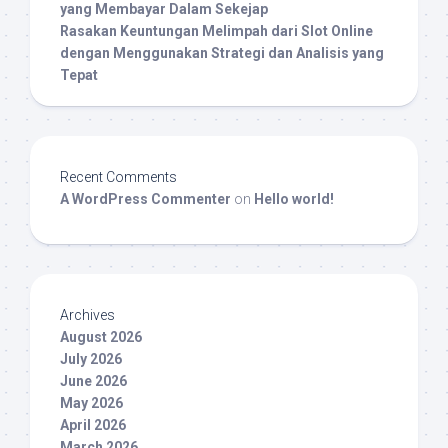
yang Membayar Dalam Sekejap
Rasakan Keuntungan Melimpah dari Slot Online
dengan Menggunakan Strategi dan Analisis yang
Tepat
Recent Comments
A WordPress Commenter
on
Hello world!
Archives
August 2026
July 2026
June 2026
May 2026
April 2026
March 2026