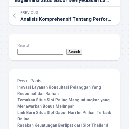
Bagaimana Situs Gacor Menyediakan Layanan Pelanggan yang Responsif
PREVIOUS
Analisis Komprehensif Tentang Performa Situs Gacor di Berbagai Platform
Search
Search
Recent Posts
Inovasi Layanan Konsultasi Pelanggan Yang
Responsif dan Ramah
Temukan Situs Slot Paling Menguntungkan yang
Menawarkan Bonus Melimpah
Link Baru Situs Slot Gacor Hari Ini Pilihan Terbaik
Online
Rasakan Keuntungan Berlipat dari Slot Thailand