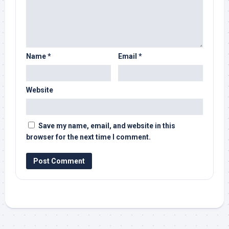
Name
*
Email
*
Website
Save my name, email, and website in this
browser for the next time I comment.