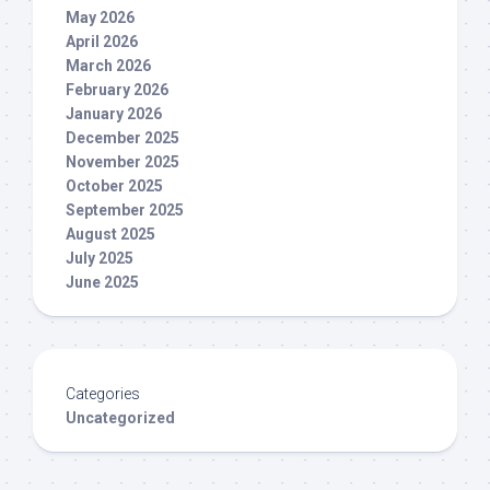
May 2026
April 2026
March 2026
February 2026
January 2026
December 2025
November 2025
October 2025
September 2025
August 2025
July 2025
June 2025
Categories
Uncategorized