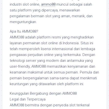
industri slot online,
ammo88
muncul sebagai salah
satu platform yang dipercaya, menawarkan
pengalaman bermain slot yang aman, menarik, dan
menguntungkan.
Apa Itu AMMO88?
AMMO88 adalah platform resmi yang menghadirkan
layanan permainan slot online di Indonesia. Situs ini
telah memperoleh lisensi internasional dari lembaga
pengawas perjudian online yang terkemuka. Dengan
teknologi server yang modern dan antarmuka yang
user-friendly, AMMO88 memastikan kenyamanan dan
keamanan maksimal untuk semua pemain. Pemula dan
pemain berpengalaman sama-sama dapat menikmati
keuntungan yang ditawarkan oleh platform ini.
Keunggulan Bergabung dengan AMMO88
Legal dan Terpercaya
AMMO88 bermitra dengan penyedia slot terkenal