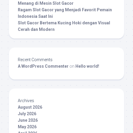
Menang di Mesin Slot Gacor
Ragam Slot Gacor yang Menjadi Favorit Pemain
Indonesia Saat Ini
Slot Gacor Bertema Kucing Hoki dengan Visual
Cerah dan Modern
Recent Comments
A WordPress Commenter
on
Hello world!
Archives
August 2026
July 2026
June 2026
May 2026