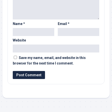
Name
*
Email
*
Website
Save my name, email, and website in this
browser for the next time I comment.