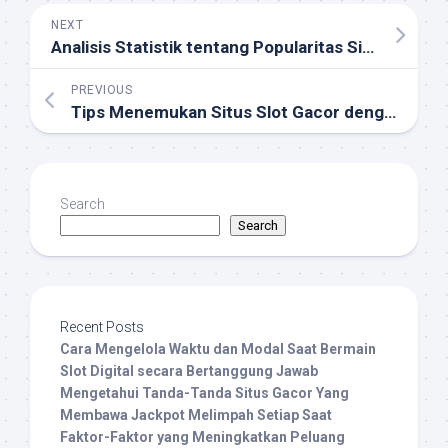
NEXT
Analisis Statistik tentang Popularitas Situs Gacor di Kalangan Pemain Judi Online
PREVIOUS
Tips Menemukan Situs Slot Gacor dengan Fitur Custom Game
Search
Search
Recent Posts
Cara Mengelola Waktu dan Modal Saat Bermain
Slot Digital secara Bertanggung Jawab
Mengetahui Tanda-Tanda Situs Gacor Yang
Membawa Jackpot Melimpah Setiap Saat
Faktor-Faktor yang Meningkatkan Peluang