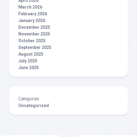
April 2026
March 2026
February 2026
January 2026
December 2025
November 2025
October 2025
September 2025
August 2025
July 2025
June 2025
Categories
Uncategorized