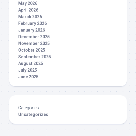
May 2026
April 2026
March 2026
February 2026
January 2026
December 2025
November 2025
October 2025
September 2025
August 2025
July 2025
June 2025
Categories
Uncategorized