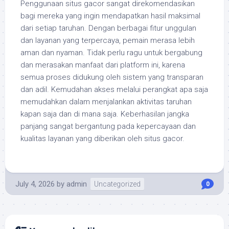
Penggunaan situs gacor sangat direkomendasikan
bagi mereka yang ingin mendapatkan hasil maksimal
dari setiap taruhan. Dengan berbagai fitur unggulan
dan layanan yang terpercaya, pemain merasa lebih
aman dan nyaman. Tidak perlu ragu untuk bergabung
dan merasakan manfaat dari platform ini, karena
semua proses didukung oleh sistem yang transparan
dan adil. Kemudahan akses melalui perangkat apa saja
memudahkan dalam menjalankan aktivitas taruhan
kapan saja dan di mana saja. Keberhasilan jangka
panjang sangat bergantung pada kepercayaan dan
kualitas layanan yang diberikan oleh situs gacor.
July 4, 2026
by
admin
Uncategorized
0