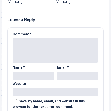
Menang
Menang
Leave a Reply
Comment
*
Name
*
Email
*
Website
Save my name, email, and website in this
browser for the next time I comment.