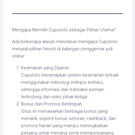
Mengapa Memilih Cuputoto sebagai Pilihan Utama?
Ada beberapa alasan mendasar mengapa Cuputoto
menjadi pilihan favorit di kalangan penggemar judi
online:
Keamanan yang Dijamin
Cuputoto menerapkan sistem keamanan terbaik
menggunakan teknologi enkripsi terbaru,
sehingga informasi dan transaksi pemain
terlindung dari risiko pihak ketiga.
Bonus dan Promosi Berlimpah
Situs ini menawarkan berbagai bonus yang
menarik, seperti bonus setoran, cashback, dan
promosi harian yang mampu meningkatkan
peluang untuk menang serta memperpanjang