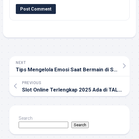
NEXT
Tips Mengelola Emosi Saat Bermain di Situs HukumToto
PREVIOUS
Slot Online Terlengkap 2025 Ada di TALAS89
Search
Search