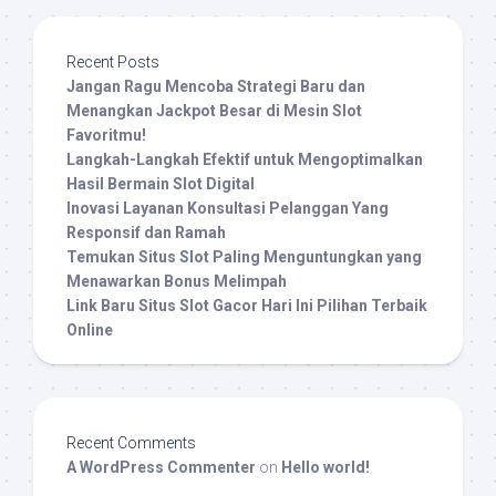
Recent Posts
Jangan Ragu Mencoba Strategi Baru dan
Menangkan Jackpot Besar di Mesin Slot
Favoritmu!
Langkah-Langkah Efektif untuk Mengoptimalkan
Hasil Bermain Slot Digital
Inovasi Layanan Konsultasi Pelanggan Yang
Responsif dan Ramah
Temukan Situs Slot Paling Menguntungkan yang
Menawarkan Bonus Melimpah
Link Baru Situs Slot Gacor Hari Ini Pilihan Terbaik
Online
Recent Comments
A WordPress Commenter
on
Hello world!