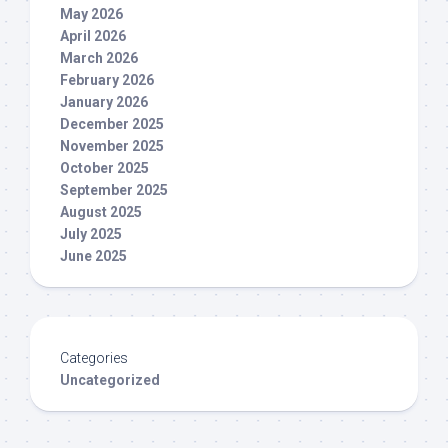
May 2026
April 2026
March 2026
February 2026
January 2026
December 2025
November 2025
October 2025
September 2025
August 2025
July 2025
June 2025
Categories
Uncategorized