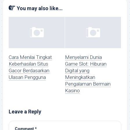
You may also like...
Cara Menilai Tingkat
Menyelami Dunia
Keberhasilan Situs
Game Slot: Hiburan
Gacor Berdasarkan
Digital yang
Ulasan Pengguna
Meningkatkan
Pengalaman Bermain
Kasino
Leave a Reply
Comment
*