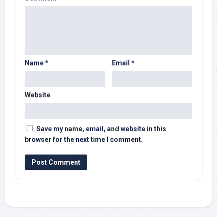
Name
*
Email
*
Website
Save my name, email, and website in this
browser for the next time I comment.