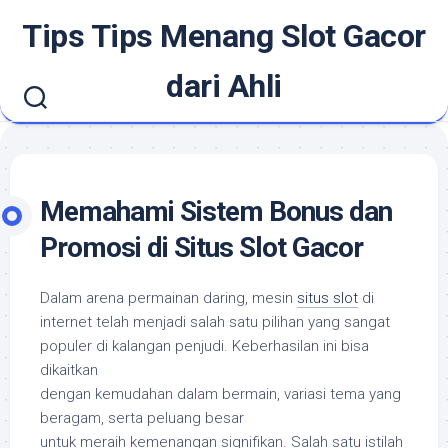
Skip
Tips Tips Menang Slot Gacor
to
content
dari Ahli
Memahami Sistem Bonus dan
Promosi di Situs Slot Gacor
Dalam arena permainan daring, mesin
situs slot
di
internet telah menjadi salah satu pilihan yang sangat
populer di kalangan penjudi. Keberhasilan ini bisa
dikaitkan
dengan kemudahan dalam bermain, variasi tema yang
beragam, serta peluang besar
untuk meraih kemenangan signifikan. Salah satu istilah