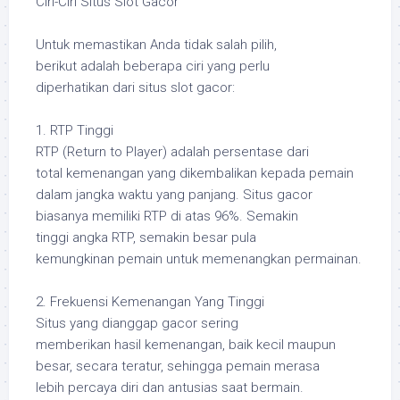
Ciri-Ciri Situs Slot Gacor
Untuk memastikan Anda tidak salah pilih,
berikut adalah beberapa ciri yang perlu
diperhatikan dari situs slot gacor:
1. RTP Tinggi
RTP (Return to Player) adalah persentase dari
total kemenangan yang dikembalikan kepada pemain
dalam jangka waktu yang panjang. Situs gacor
biasanya memiliki RTP di atas 96%. Semakin
tinggi angka RTP, semakin besar pula
kemungkinan pemain untuk memenangkan permainan.
2. Frekuensi Kemenangan Yang Tinggi
Situs yang dianggap gacor sering
memberikan hasil kemenangan, baik kecil maupun
besar, secara teratur, sehingga pemain merasa
lebih percaya diri dan antusias saat bermain.