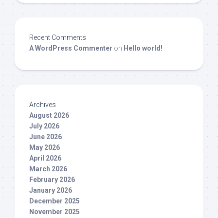
Recent Comments
A WordPress Commenter
on
Hello world!
Archives
August 2026
July 2026
June 2026
May 2026
April 2026
March 2026
February 2026
January 2026
December 2025
November 2025