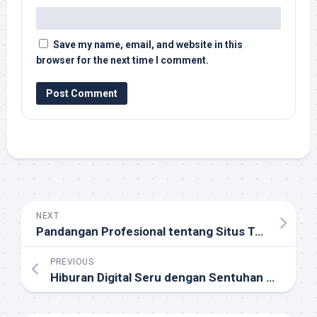
Save my name, email, and website in this
browser for the next time I comment.
NEXT
Pandangan Profesional tentang Situs Togel Gacor yang Menjamin Keamanan Data
PREVIOUS
Hiburan Digital Seru dengan Sentuhan Modern