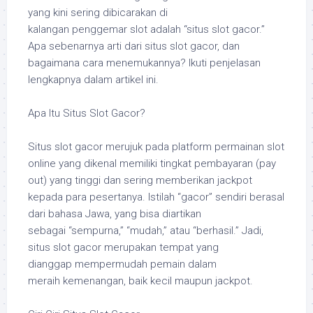
yang kini sering dibicarakan di
kalangan penggemar slot adalah “situs slot gacor.”
Apa sebenarnya arti dari situs slot gacor, dan
bagaimana cara menemukannya? Ikuti penjelasan
lengkapnya dalam artikel ini.
Apa Itu Situs Slot Gacor?
Situs slot gacor merujuk pada platform permainan slot
online yang dikenal memiliki tingkat pembayaran (pay
out) yang tinggi dan sering memberikan jackpot
kepada para pesertanya. Istilah “gacor” sendiri berasal
dari bahasa Jawa, yang bisa diartikan
sebagai “sempurna,” “mudah,” atau “berhasil.” Jadi,
situs slot gacor merupakan tempat yang
dianggap mempermudah pemain dalam
meraih kemenangan, baik kecil maupun jackpot.