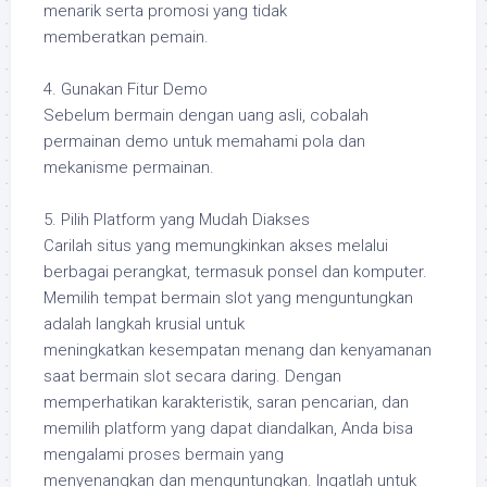
menarik serta promosi yang tidak
memberatkan pemain.
4. Gunakan Fitur Demo
Sebelum bermain dengan uang asli, cobalah
permainan demo untuk memahami pola dan
mekanisme permainan.
5. Pilih Platform yang Mudah Diakses
Carilah situs yang memungkinkan akses melalui
berbagai perangkat, termasuk ponsel dan komputer.
Memilih tempat bermain slot yang menguntungkan
adalah langkah krusial untuk
meningkatkan kesempatan menang dan kenyamanan
saat bermain slot secara daring. Dengan
memperhatikan karakteristik, saran pencarian, dan
memilih platform yang dapat diandalkan, Anda bisa
mengalami proses bermain yang
menyenangkan dan menguntungkan. Ingatlah untuk