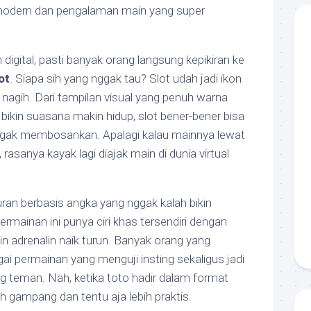
 modern dan pengalaman main yang super
igital, pasti banyak orang langsung kepikiran ke
ot
. Siapa sih yang nggak tau? Slot udah jadi ikon
 nagih. Dari tampilan visual yang penuh warna
bikin suasana makin hidup, slot bener-bener bisa
 nggak membosankan. Apalagi kalau mainnya lewat
rasanya kayak lagi diajak main di dunia virtual
buran berbasis angka yang nggak kalah bikin
Permainan ini punya ciri khas tersendiri dengan
in adrenalin naik turun. Banyak orang yang
 permainan yang menguji insting sekaligus jadi
g teman. Nah, ketika toto hadir dalam format
bih gampang dan tentu aja lebih praktis.