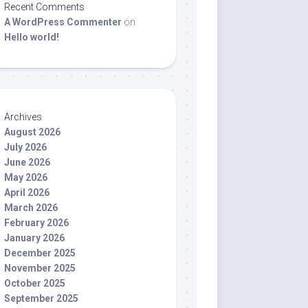
Recent Comments
A WordPress Commenter
on
Hello world!
Archives
August 2026
July 2026
June 2026
May 2026
April 2026
March 2026
February 2026
January 2026
December 2025
November 2025
October 2025
September 2025