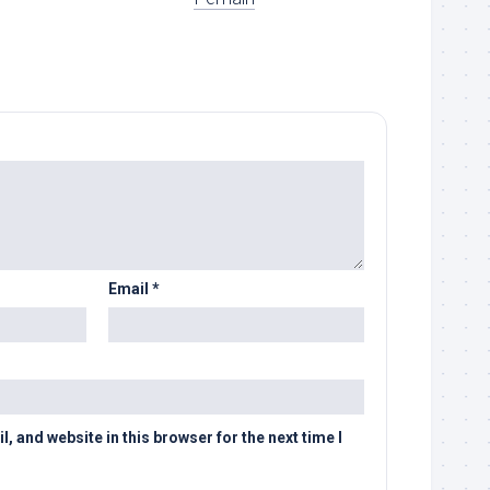
Email
*
 and website in this browser for the next time I