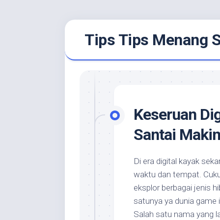
Skip
Tips Tips Menang Sl
to
content
Keseruan Dig
Santai Maki
Di era digital kayak sek
waktu dan tempat. Cukup
eksplor berbagai jenis h
satunya ya dunia game i
Salah satu nama yang la