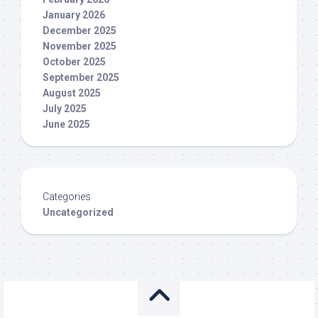
January 2026
December 2025
November 2025
October 2025
September 2025
August 2025
July 2025
June 2025
Categories
Uncategorized