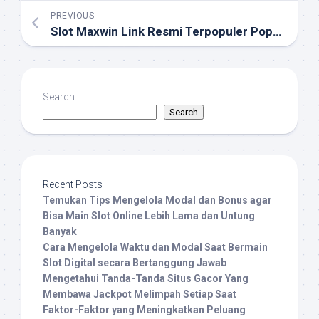
PREVIOUS
Slot Maxwin Link Resmi Terpopuler Populer
Search
Search
Recent Posts
Temukan Tips Mengelola Modal dan Bonus agar
Bisa Main Slot Online Lebih Lama dan Untung
Banyak
Cara Mengelola Waktu dan Modal Saat Bermain
Slot Digital secara Bertanggung Jawab
Mengetahui Tanda-Tanda Situs Gacor Yang
Membawa Jackpot Melimpah Setiap Saat
Faktor-Faktor yang Meningkatkan Peluang