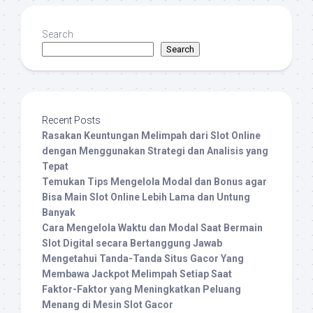
Search
Search
Recent Posts
Rasakan Keuntungan Melimpah dari Slot Online
dengan Menggunakan Strategi dan Analisis yang
Tepat
Temukan Tips Mengelola Modal dan Bonus agar
Bisa Main Slot Online Lebih Lama dan Untung
Banyak
Cara Mengelola Waktu dan Modal Saat Bermain
Slot Digital secara Bertanggung Jawab
Mengetahui Tanda-Tanda Situs Gacor Yang
Membawa Jackpot Melimpah Setiap Saat
Faktor-Faktor yang Meningkatkan Peluang
Menang di Mesin Slot Gacor