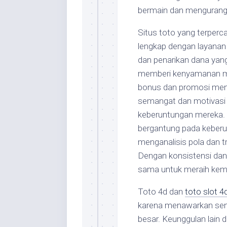
bermain dan mengurangi 
Situs toto yang terperc
lengkap dengan layanan 
dan penarikan dana yan
memberi kenyamanan maks
bonus dan promosi mena
semangat dan motivasi
keberuntungan mereka. 
bergantung pada keber
menganalisis pola dan 
Dengan konsistensi dan d
sama untuk meraih kem
Toto 4d dan
toto slot 4
karena menawarkan sens
besar. Keunggulan lain 