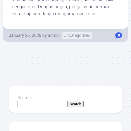
dengan baik. Dengan begitu, pengalaman bermain
bisa tetap seru tanpa mengorbankan kendali.
January 26, 2026
by
admin
Uncategorized
0
Search
Search