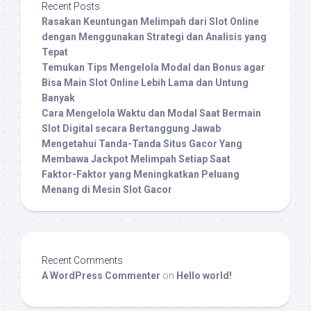
Recent Posts
Rasakan Keuntungan Melimpah dari Slot Online
dengan Menggunakan Strategi dan Analisis yang
Tepat
Temukan Tips Mengelola Modal dan Bonus agar
Bisa Main Slot Online Lebih Lama dan Untung
Banyak
Cara Mengelola Waktu dan Modal Saat Bermain
Slot Digital secara Bertanggung Jawab
Mengetahui Tanda-Tanda Situs Gacor Yang
Membawa Jackpot Melimpah Setiap Saat
Faktor-Faktor yang Meningkatkan Peluang
Menang di Mesin Slot Gacor
Recent Comments
A WordPress Commenter
on
Hello world!