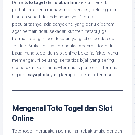
Dunia
toto togel
dan
slot online
selalu menarik
perhatian karena menawarkan sensasi, peluang, dan
hiburan yang tidak ada habisnya. Di balik
popularitasnya, ada banyak hal yang perlu dipahami
agar pemain tidak sekadar ikut tren, tetapi juga
bermain dengan pendekatan yang lebih cerdas dan
terukur. Artikel ini akan mengulas secara informatif
bagaimana togel dan slot online bekerja, faktor yang
memengaruhi peluang, serta tips bijak yang sering
dibicarakan komunitas—termasuk platform informasi
seperti
sayapbola
yang kerap dijadikan referensi.
Mengenal Toto Togel dan Slot
Online
Toto togel merupakan permainan tebak angka dengan