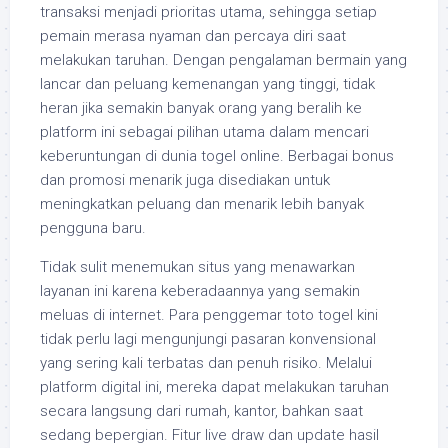
transaksi menjadi prioritas utama, sehingga setiap
pemain merasa nyaman dan percaya diri saat
melakukan taruhan. Dengan pengalaman bermain yang
lancar dan peluang kemenangan yang tinggi, tidak
heran jika semakin banyak orang yang beralih ke
platform ini sebagai pilihan utama dalam mencari
keberuntungan di dunia togel online. Berbagai bonus
dan promosi menarik juga disediakan untuk
meningkatkan peluang dan menarik lebih banyak
pengguna baru.
Tidak sulit menemukan situs yang menawarkan
layanan ini karena keberadaannya yang semakin
meluas di internet. Para penggemar toto togel kini
tidak perlu lagi mengunjungi pasaran konvensional
yang sering kali terbatas dan penuh risiko. Melalui
platform digital ini, mereka dapat melakukan taruhan
secara langsung dari rumah, kantor, bahkan saat
sedang bepergian. Fitur live draw dan update hasil