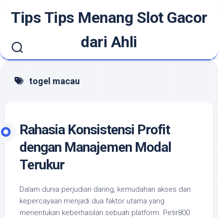
Skip
Tips Tips Menang Slot Gacor
to
content
dari Ahli
togel macau
Rahasia Konsistensi Profit
dengan Manajemen Modal
Terukur
Dalam dunia perjudian daring, kemudahan akses dan
kepercayaan menjadi dua faktor utama yang
menentukan keberhasilan sebuah platform. Petir800