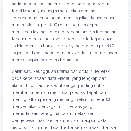
hadir sebagai solusi terbaik bagi para penggemar
togel Macau yang ingin merasakan sensasi
kemenangan tanpa harus meninggalkan kenyamanan
rumah. Melalui petir800 resmi, pemain dapat
menikmati layanan lengkap dengan sistem keamanan
terjamin dan transaksi yang cepat serta terpercaya.
Tidak heran jika banyak bettor yang mencari petir800
login agar bisa langsung masuk ke dalam game favorit
mereka kapan saja dan di mana saja.
Salah satu keunggulan utama dari situs ini terletak
pada keberadaan data Macau yang lengkap dan
akurat. Informasi tersebut sangat penting untuk
membantu pemain membuat prediksi tepat dan
meningkatkan peluang menang. Selain itu, petir800
menyediakan berbagai fitur menarik yang
memudahkan pengguna dalam melakukan
pengecekan hasil keluaran terbaru maupun data
historis. Hal ini membuat bettor semakin yakin bahwa