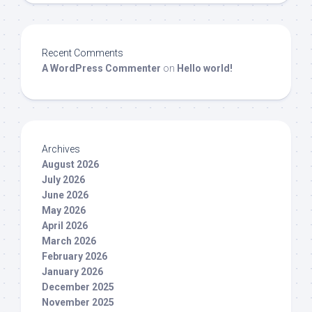
Recent Comments
A WordPress Commenter
on
Hello world!
Archives
August 2026
July 2026
June 2026
May 2026
April 2026
March 2026
February 2026
January 2026
December 2025
November 2025