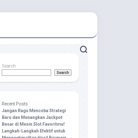
Search
Search
Recent Posts
Jangan Ragu Mencoba Strategi
Baru dan Menangkan Jackpot
Besar di Mesin Slot Favoritmu!
Langkah-Langkah Efektif untuk
Mengoptimalkan Hasil Bermain