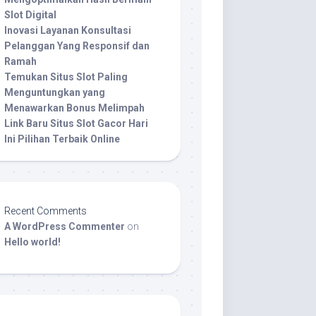
Slot Digital
Inovasi Layanan Konsultasi
Pelanggan Yang Responsif dan
Ramah
Temukan Situs Slot Paling
Menguntungkan yang
Menawarkan Bonus Melimpah
Link Baru Situs Slot Gacor Hari
Ini Pilihan Terbaik Online
Recent Comments
A WordPress Commenter
on
Hello world!