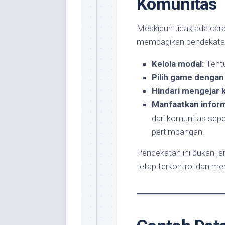
Komunitas
Meskipun tidak ada car
membagikan pendekatan 
Kelola modal:
Tentu
Pilih game dengan 
Hindari mengejar 
Manfaatkan inform
dari komunitas sepe
pertimbangan.
Pendekatan ini bukan 
tetap terkontrol dan me