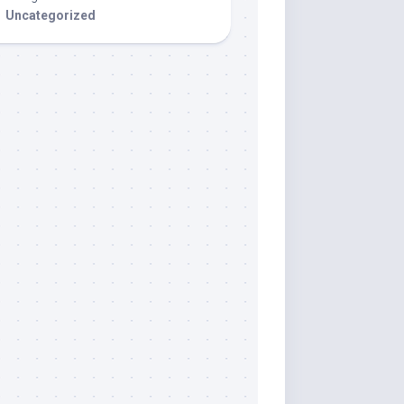
Uncategorized