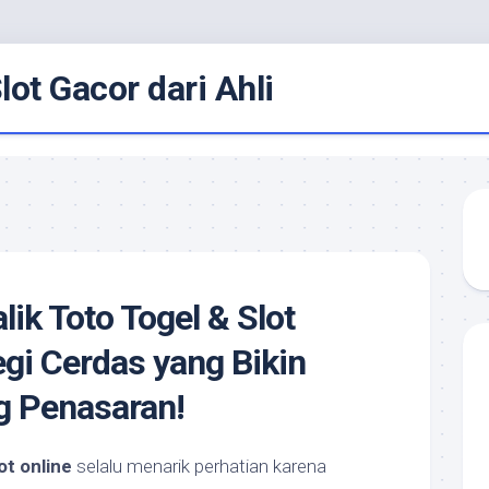
ot Gacor dari Ahli
lik Toto Togel & Slot
egi Cerdas yang Bikin
g Penasaran!
ot online
selalu menarik perhatian karena