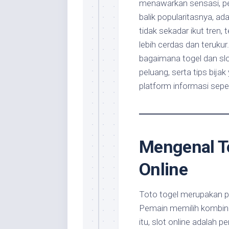
menawarkan sensasi, pel
balik popularitasnya, a
tidak sekadar ikut tren
lebih cerdas dan terukur
bagaimana togel dan slo
peluang, serta tips bij
platform informasi sepe
Mengenal To
Online
Toto togel merupakan p
Pemain memilih kombina
itu, slot online adalah 