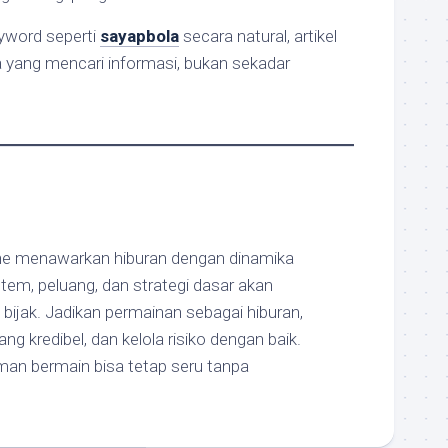
yword seperti
sayapbola
secara natural, artikel
a yang mencari informasi, bukan sekadar
line menawarkan hiburan dengan dinamika
em, peluang, dan strategi dasar akan
ijak. Jadikan permainan sebagai hiburan,
g kredibel, dan kelola risiko dengan baik.
man bermain bisa tetap seru tanpa