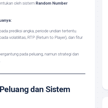
tentukan oleh sistem
Random Number
uanya:
ada prediksi angka, periode undian tertentu.
da volatilitas, RTP (Return to Player), dan fitur
rgantung pada peluang, namun strategi dan
.
Peluang dan Sistem