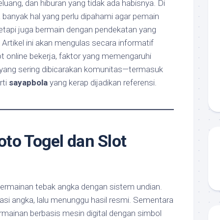
uang, dan hiburan yang tidak ada habisnya. Di
da banyak hal yang perlu dipahami agar pemain
, tetapi juga bermain dengan pendekatan yang
. Artikel ini akan mengulas secara informatif
t online bekerja, faktor yang memengaruhi
ak yang sering dibicarakan komunitas—termasuk
rti
sayapbola
yang kerap dijadikan referensi.
to Togel dan Slot
ermainan tebak angka dengan sistem undian.
si angka, lalu menunggu hasil resmi. Sementara
permainan berbasis mesin digital dengan simbol