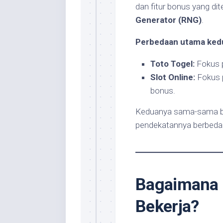
dan fitur bonus yang di
Generator (RNG)
.
Perbedaan utama ked
Toto Togel:
Fokus p
Slot Online:
Fokus pa
bonus.
Keduanya sama-sama be
pendekatannya berbeda
Bagaimana 
Bekerja?