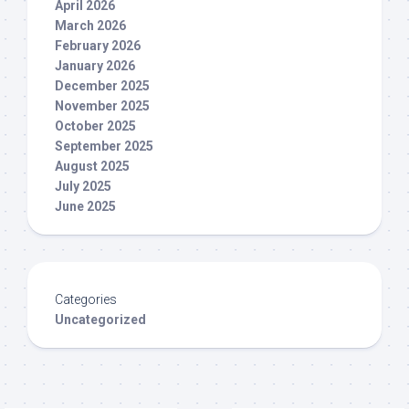
April 2026
March 2026
February 2026
January 2026
December 2025
November 2025
October 2025
September 2025
August 2025
July 2025
June 2025
Categories
Uncategorized