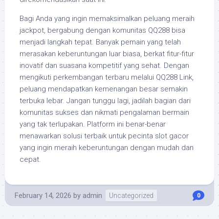
Bagi Anda yang ingin memaksimalkan peluang meraih
jackpot, bergabung dengan komunitas QQ288 bisa
menjadi langkah tepat. Banyak pemain yang telah
merasakan keberuntungan luar biasa, berkat fitur-fitur
inovatif dan suasana kompetitif yang sehat. Dengan
mengikuti perkembangan terbaru melalui QQ288 Link,
peluang mendapatkan kemenangan besar semakin
terbuka lebar. Jangan tunggu lagi, jadilah bagian dari
komunitas sukses dan nikmati pengalaman bermain
yang tak terlupakan. Platform ini benar-benar
menawarkan solusi terbaik untuk pecinta slot gacor
yang ingin meraih keberuntungan dengan mudah dan
cepat.
February 14, 2026
by
admin
Uncategorized
0