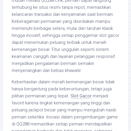
mudah melalui QQ288 Link, pemain dapat langsung
terhubung ke situs resmi tanpa repot, memastikan
kelancaran transaksi dan kenyamanan saat bermain.
Keberagaman permainan yang disediakan mampu
memenuhi berbagai selera, mulai dari taruhan klasik
hingga inovatif, sehingga setiap penggemar slot gacor
dapat menemukan peluang terbaik untuk meraih
kemenangan besar. Fitur unggulan seperti sistem
keamanan canggih dan layanan pelanggan responsif
menjadikan pengalaman bermain semakin
menyenangkan dan bebas khawatir.
Keberhasilan dalam meraih kemenangan besar tidak
hanya bergantung pada keberuntungan, tetapi juga
pilihan permainan yang tepat.
Slot Gacor
menjadi
favorit karena tingkat kemenangan yang tinggi dan
peluang jackpot besar yang mampu mengubah nasib
pemain seketika. Inovasi dalam pengembangan game
di QQ288 memastikan setiap pemain mendapatkan