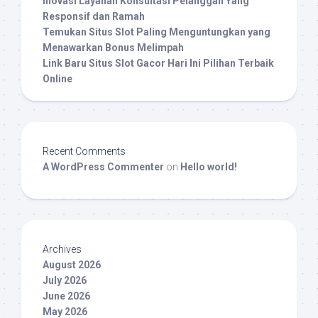
Inovasi Layanan Konsultasi Pelanggan Yang
Responsif dan Ramah
Temukan Situs Slot Paling Menguntungkan yang
Menawarkan Bonus Melimpah
Link Baru Situs Slot Gacor Hari Ini Pilihan Terbaik
Online
Recent Comments
A WordPress Commenter
on
Hello world!
Archives
August 2026
July 2026
June 2026
May 2026