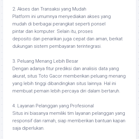
2. Akses dan Transaksi yang Mudah
Platform ini umumnya menyediakan akses yang
mudah di berbagai perangkat seperti ponsel
pintar dan komputer. Selain itu, proses
deposito dan penarikan juga cepat dan aman, berkat
dukungan sistem pembayaran terintegrasi.
3. Peluang Menang Lebih Besar
Dengan adanya fitur prediksi dan analisis data yang
akurat, situs Toto Gacor memberikan peluang menang
yang lebih tinggi dibandingkan situs lainnya. Hal ini
membuat pemain lebih percaya diri dalam bertaruh.
4. Layanan Pelanggan yang Profesional
Situs ini biasanya memiliki tim layanan pelanggan yang
responsif dan ramah, siap memberikan bantuan kapan
saja diperlukan.