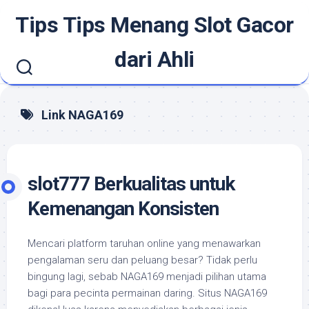
Skip
Tips Tips Menang Slot Gacor
to
content
dari Ahli
Link NAGA169
slot777 Berkualitas untuk
Kemenangan Konsisten
Mencari platform taruhan online yang menawarkan
pengalaman seru dan peluang besar? Tidak perlu
bingung lagi, sebab NAGA169 menjadi pilihan utama
bagi para pecinta permainan daring. Situs NAGA169