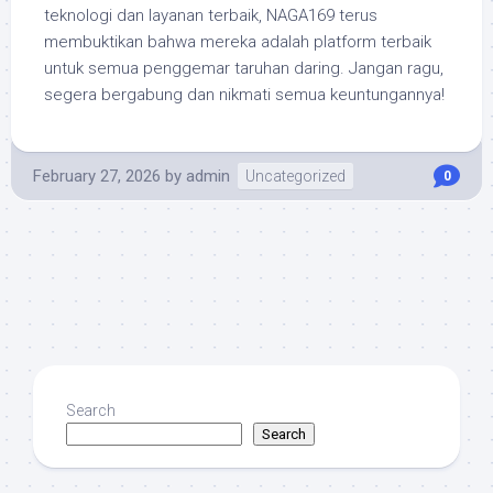
teknologi dan layanan terbaik, NAGA169 terus
membuktikan bahwa mereka adalah platform terbaik
untuk semua penggemar taruhan daring. Jangan ragu,
segera bergabung dan nikmati semua keuntungannya!
February 27, 2026
by
admin
Uncategorized
0
Search
Search