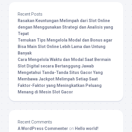
Recent Posts
Rasakan Keuntungan Melimpah dari Slot Online
dengan Menggunakan Strategi dan Analisis yang
Tepat
Temukan Tips Mengelola Modal dan Bonus agar
Bisa Main Slot Online Lebih Lama dan Untung
Banyak
Cara Mengelola Waktu dan Modal Saat Bermain
Slot Digital secara Bertanggung Jawab
Mengetahui Tanda-Tanda Situs Gacor Yang
Membawa Jackpot Melimpah Setiap Saat
Faktor-Faktor yang Meningkatkan Peluang
Menang di Mesin Slot Gacor
Recent Comments
A WordPress Commenter
on
Hello world!